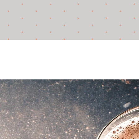
!
 att
flöde