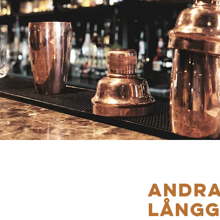
L!
ANDR
LÅNGG