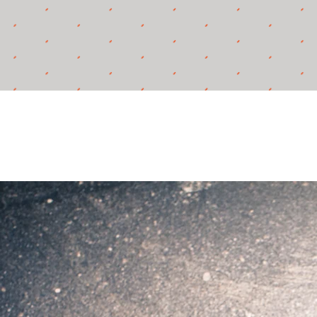
TAG
visas