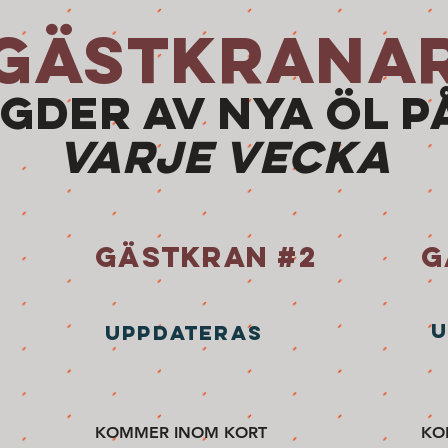
GÄSTKRANA
GDER AV NYA ÖL P
VARJE VECKA
GÄSTKRAN #2
G
U
UPPDATERAS
KOMMER INOM KORT
KO