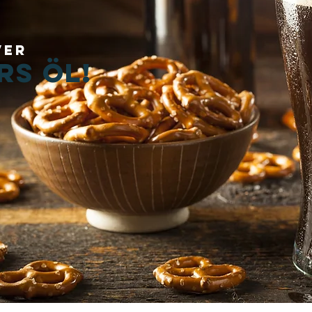
ver
rs öl!