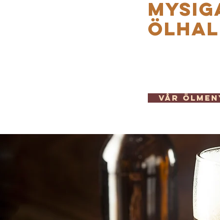
MYSIG
just på gatunummer 9.
ÖLHAL
den värd. Maten är
 att serveras på pub.
en riktigt go’ och
 och dryck.
VÅR ÖLMEN