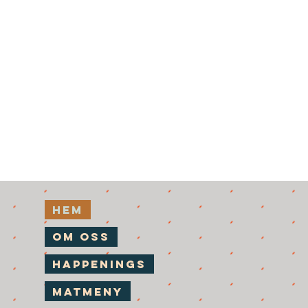
Hem
Om Oss
Happenings
Matmeny