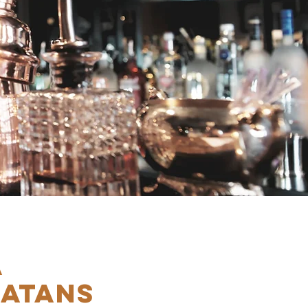
A
ATANS