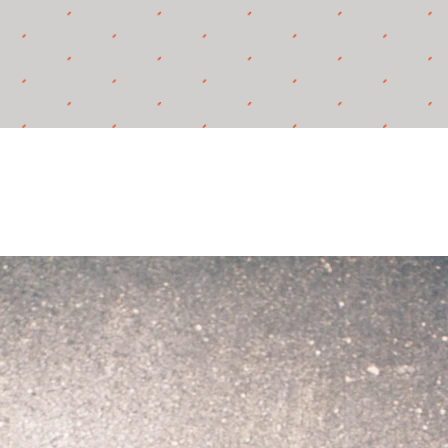
SKÅLA OCH SKRATTA
GA
@9ansolhall för
 på vårt instagram